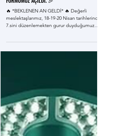
KONGRESİ “PASİF” VE “AKTİF” KATILIMCI
FORMUMUZ AÇILDI. 🎉
🔥 *BEKLENEN AN GELDİ* 🔥 Değerli
meslektaşlarımız, 18-19-20 Nisan tarihlerinde
7.sini düzenlemekten gurur duyduğumuz
*“TIBBIN 7. SENFONİSİ: HEKİMLİĞİN
TINISI”* TOGÜMEDX TIP ÖĞRENCİ
KONGRESİ için pasif (dinleyici) katılımcı
başvurularımızın başladığını belirtmekten
mutluluk duyarız.🥳💫 Bilimsel
programımızda alanında uzman hocalarımızı
ağırlarken 18 Nisan akşamı İncipark’ta
gerçekleşecek olan gala yemeğimizde keyifli
ve unutulmaz bir akşam geçireceğiz.🤩✨ 19
Nisan’da da dev